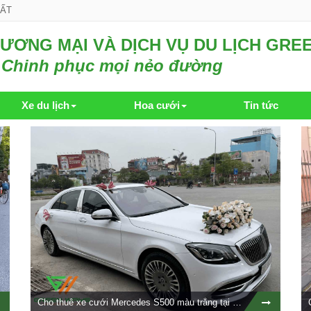
HẤT
ƯƠNG MẠI VÀ DỊCH VỤ DU LỊCH GRE
Chinh phục mọi nẻo đường
Xe du lịch
Hoa cưới
Tin tức
Cho thuê xe cưới Mercedes S500 màu trắng tại Hà Nội