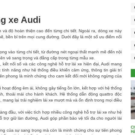
g xe Audi
ãm và độ hoàn thiện cao đến từng chi tiết. Ngoài ra, dòng xe này
, bền bỉ trên mọi cung đường. Dưới đây là một số ưu điểm nổi
rọng vào từng chi tiết, từ đường nét ngoại thất mạnh mẽ đến nội
o nên vẻ sang trọng và đẳng cấp trong từng mẫu xe.
í, kết nối số và các công nghệ hỗ trợ lái xe hiện đại, Audi mang
c tính năng như hệ thống điều khiển cảm ứng, thông tin giải trí
tiên phong là minh chứng cho cam kết đổi mới không ngừng của
hoạt động êm ái, không gây tiếng ồn lớn, kết hợp với hệ thống
ĩnh, thoải mái cho hành khách. Hệ thống dẫn động quattro độc
 mang lại trải nghiệm lái xe mượt mà và ổn định trong mọi điều
hàng đầu, với việc tích hợp nhiều công nghệ hỗ trợ lái xe như hệ
trợ giữ làn đường, Audi góp phần bảo vệ tối đa cho người lái
Ch
ợng của sự sang trọng mà còn là minh chứng cho sự tiên phong
Hà