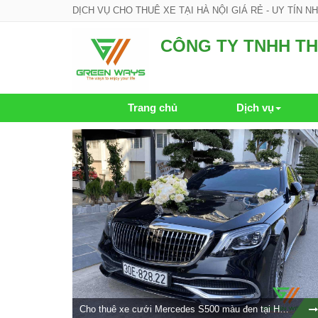
DỊCH VỤ CHO THUÊ XE TẠI HÀ NỘI GIÁ RẺ - UY TÍN N
CÔNG TY TNHH TH
Trang chủ
Dịch vụ
Cho thuê xe cưới Mercedes S500 màu đen tại Hà Nội