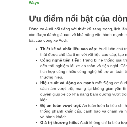
Ways
.
Ưu điểm nổi bật của dòn
Dòng xe Audi nổi tiếng với thiết kế sang trọng, lịch l
còn được đánh giá cao về khả năng vận hành mạnh mẽ
bật của dòng xe Audi:
Thiết kế và chất liệu cao cấp:
Audi luôn chú t
thất được chế tác tỉ mỉ với vật liệu cao cấp, tạ
Công nghệ tiên tiến:
Trang bị hệ thống giải tr
đến trải nghiệm lái xe an toàn và tiện nghi. Cá
tích hợp cùng nhiều công nghệ hỗ trợ an toàn 
thương hiệu.
Hiệu suất và động cơ mạnh mẽ:
Động cơ Audi 
cách âm vượt trội, mang lại không gian yên t
quyền giúp xe có khả năng bám đường vượt trội,
kiện.
Độ an toàn vượt trội:
An toàn luôn là tiêu chí 
thống phanh khẩn cấp, cảnh báo va chạm và hỗ 
và hành khách.
Giá trị thương hiệu:
Audi không chỉ là biểu tư