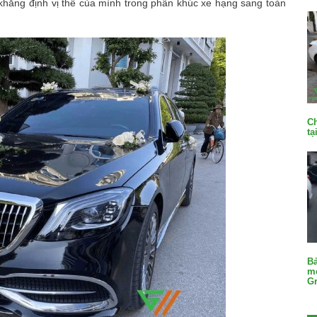
 khẳng định vị thế của mình trong phân khúc xe hạng sang toàn
Ch
tạ
Bả
me
G