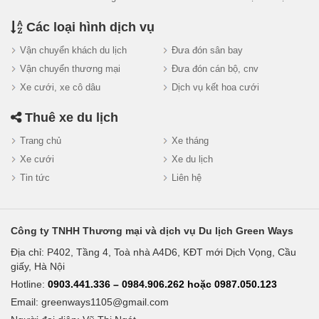
Các loại hình dịch vụ
Vận chuyển khách du lịch
Đưa đón sân bay
Vận chuyển thương mại
Đưa đón cán bộ, cnv
Xe cưới, xe cô dâu
Dịch vụ kết hoa cưới
Thuê xe du lịch
Trang chủ
Xe tháng
Xe cưới
Xe du lịch
Tin tức
Liên hệ
Công ty TNHH Thương mại và dịch vụ Du lịch Green Ways
Địa chỉ: P402, Tầng 4, Toà nhà A4D6, KĐT mới Dịch Vọng, Cầu
giấy, Hà Nội
Hotline:
0903.441.336 – 0984.906.262 hoặc 0987.050.123
Email:
greenways1105@gmail.com