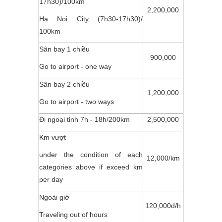
17h30)/100km
2,200,000
Ha Noi City (7h30-17h30)/
100km
Sân bay 1 chiều
900,000
Go to airport - one way
Sân bay 2 chiều
1,200,000
Go to airport - two ways
Đi ngoại tỉnh 7h - 18h/200km
2,500,000
Km vượt
under the condition of each
12,000/km
categories above if exceed km
per day
Ngoài giờ
120,000đ/h
Traveling out of hours