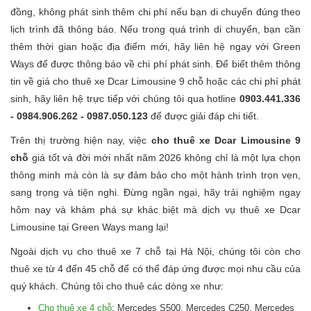
đồng, không phát sinh thêm chi phí nếu bạn di chuyển đúng theo
lịch trình đã thông báo. Nếu trong quá trình di chuyển, bạn cần
thêm thời gian hoặc địa điểm mới, hãy liên hệ ngay với Green
Ways để được thông báo về chi phí phát sinh. Để biết thêm thông
tin về giá cho thuê xe Dcar Limousine 9 chỗ hoặc các chi phí phát
sinh, hãy liên hệ trực tiếp với chúng tôi qua hotline
0903.441.336
- 0984.906.262 - 0987.050.123
để được giải đáp chi tiết.
Trên thị trường hiện nay, việc
cho thuê xe Dcar Limousine 9
chỗ
giá tốt và đời mới nhất năm 2026 không chỉ là một lựa chọn
thông minh mà còn là sự đảm bảo cho một hành trình trọn vẹn,
sang trọng và tiện nghi. Đừng ngần ngại, hãy trải nghiệm ngay
hôm nay và khám phá sự khác biệt mà dịch vụ thuê xe Dcar
Limousine tại Green Ways mang lại!
Ngoài dịch vụ cho thuê xe 7 chỗ tại Hà Nội, chúng tôi còn cho
thuê xe từ 4 đến 45 chỗ để có thể đáp ứng được mọi nhu cầu của
quý khách. Chúng tôi cho thuê các dòng xe như:
Cho thuê xe 4 chỗ
: Mercedes S500, Mercedes C250, Mercedes