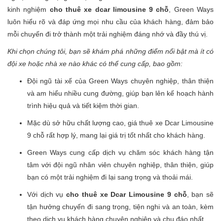
kinh nghiệm
cho thuê xe dcar limousine 9 chỗ
, Green Ways
luôn hiểu rõ và đáp ứng mọi nhu cầu của khách hàng, đảm bảo
mỗi chuyến đi trở thành một trải nghiệm đáng nhớ và đầy thú vị.
Khi chọn chúng tôi, bạn sẽ khám phá những điểm nổi bật mà ít có
đội xe hoặc nhà xe nào khác có thể cung cấp, bao gồm:
Đội ngũ tài xế của Green Ways chuyên nghiệp, thân thiện
và am hiểu nhiều cung đường, giúp bạn lên kế hoạch hành
trình hiệu quả và tiết kiệm thời gian.
Mặc dù sở hữu chất lượng cao, giá thuê xe Dcar Limousine
9 chỗ rất hợp lý, mang lại giá trị tốt nhất cho khách hàng.
Green Ways cung cấp dịch vụ chăm sóc khách hàng tận
tâm với đội ngũ nhân viên chuyên nghiệp, thân thiện, giúp
bạn có một trải nghiệm đi lại sang trọng và thoải mái.
Với dịch vụ
cho thuê xe Dcar Limousine 9 chỗ
, bạn sẽ
tận hưởng chuyến đi sang trọng, tiện nghi và an toàn, kèm
theo dịch vụ khách hàng chuyên nghiệp và chu đáo nhất.