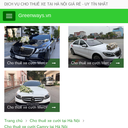
DỊCH VỤ CHO THUÊ XE TẠI HÀ NỘI GIÁ RẺ - UY TÍN NHẤT
Greenways.vn
Toggle
navigation
Cho thuê xe cưới Mercedes S500 màu đen tại Hà Nội
Cho thuê xe cưới Mercedes S500 màu trắng tại Hà Nội
Cho thuê xe cưới Mercedes E250 tại Hà Nội
Trang chủ
Cho thuê xe cưới tại Hà Nội
Cho thuê xe cưới Camry tại Hà Nội