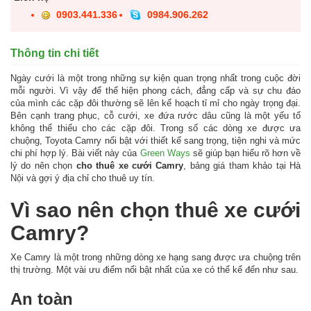
0903.441.336
0984.906.262
Thông tin chi tiết
Ngày cưới là một trong những sự kiện quan trọng nhất trong cuộc đời
mỗi người. Vì vậy để thể hiện phong cách, đẳng cấp và sự chu đáo
của mình các cặp đôi thường sẽ lên kế hoạch tỉ mỉ cho ngày trọng đại.
Bên cạnh trang phục, cỗ cưới, xe đứa rước dâu cũng là một yếu tố
không thể thiếu cho các cặp đôi. Trong số các dòng xe được ưa
chuộng, Toyota Camry nổi bật với thiết kế sang trọng, tiện nghi và mức
chi phí hợp lý. Bài viết này của
Green Ways
sẽ giúp bạn hiểu rõ hơn về
lý do nên chọn
cho thuê xe cưới Camry
, bảng giá tham khảo tại Hà
Nội và gợi ý địa chỉ cho thuê uy tín.
Vì sao nên chọn thuê xe cưới
Camry?
Xe Camry là một trong những dòng xe hạng sang được ưa chuộng trên
thị trường. Một vài ưu điểm nổi bật nhất của xe có thể kể đến như sau.
An toàn