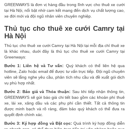
GREENWAYS là đơn vị hàng đầu trong lĩnh vực cho thuê xe cưới
tại Hà Nội, nổi bật nhờ cam kết mang đến dịch vụ chất lượng cao,
xe đời mới và đội ngũ nhân viên chuyên nghiệp.
Thủ tục cho thuê xe cưới Camry tại
Hà Nội
Thủ tục cho thuê xe cưới Camry tại Hà Nội tại mỗi địa chỉ thuê xe
là khác nhau, duới đây là thủ tục cho thuê xe cưới Camry tại
Greenways:
Bước 1: Liên hệ và Tư vấn:
Quý khách có thể liên hệ qua
hotline, Zalo hoặc email để được tư vấn trực tiếp. Đội ngũ chuyên
viên sẽ lắng nghe yêu cầu, phân tích nhu cầu và đề xuất gói dịch
vụ phù hợp nhất.
Bước 2: Báo giá và Thỏa thuận:
Sau khi tiếp nhận thông tin,
GREENWAYS sẽ gửi báo giá chi tiết bao gồm các khoản phí thuê
xe, lái xe, xăng dầu và các phụ phí cần thiết. Tất cả thông tin
được minh bạch và rõ ràng, đảm bảo quý khách có thể đưa ra
quyết định chính xác.
Bước 3: Ký hợp đồng và Đặt cọc:
Quá trình ký hợp đồng diễn
ra nhanh gọn, có thể thực hiện trực tiếp tại văn phòng hoặc qua