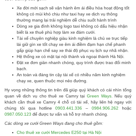
Xe đời mới sạch sẽ vận hành êm ái điều hòa hoạt động tốt
không có mùi khó chịu như taxi hay xe dịch vụ thông
thường mang lại trải nghiệm dễ chịu suốt hành trình
Dòng xe gia đình không logo taxi không có dấu hiệu nhận
biết là xe thuê phù hợp làm xe đám cưới.
Tài xế chuyên nghiệp giàu kinh nghiệm là chủ xe trực tiếp
lái giữ gìn xe tốt chạy xe êm ái điềm đạm hạn chế phanh
gấp giúp hạn chế say xe thái độ phục vụ lịch sự nhã nhặn.
Hệ thống xe có mặt tại nội thành và ngoại thành Hà Nội.
Đặt xe đơn giản nhanh chóng, quy trình được trao đổi minh
bạch.
An toàn và đáng tin cậy tài xế có nhiều năm kinh nghiệm
chạy xe, quen thuộc mọi nẻo đường.
Hy vọng những thông tin trên đã giúp quý khách có cái nhìn tổng
quan về dịch vụ cho thuê xe Camry tại
Green Ways
. Nếu quý
khách cần thuê xe Camry 4 chỗ có tài xế, hãy liên hệ ngay với
chúng tôi qua hotline
0903.441.336
–
0984.906.262
hoặc
0987.050.123
để được tư vấn và hỗ trợ nhanh chóng.
Các dòng xe cưới Green Ways đang cho thuê gồm:
Cho thuê xe cưới Mercedes E250 tại Hà Nội