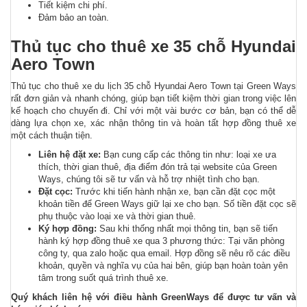
Tiết kiệm chi phí.
Đảm bảo an toàn.
Thủ tục cho thuê xe 35 chỗ Hyundai
Aero Town
Thủ tục cho thuê xe du lịch 35 chỗ Hyundai Aero Town tại Green Ways
rất đơn giản và nhanh chóng, giúp bạn tiết kiệm thời gian trong việc lên
kế hoạch cho chuyến đi. Chỉ với một vài bước cơ bản, bạn có thể dễ
dàng lựa chọn xe, xác nhận thông tin và hoàn tất hợp đồng thuê xe
một cách thuận tiện.
Liên hệ đặt xe:
Bạn cung cấp các thông tin như: loại xe ưa
thích, thời gian thuê, địa điểm đón trả tại website của Green
Ways, chúng tôi sẽ tư vấn và hỗ trợ nhiệt tình cho bạn.
Đặt cọc:
Trước khi tiến hành nhận xe, bạn cần đặt cọc một
khoản tiền để Green Ways giữ lại xe cho bạn. Số tiền đặt cọc sẽ
phụ thuộc vào loại xe và thời gian thuê.
Ký hợp đồng:
Sau khi thống nhất mọi thông tin, bạn sẽ tiến
hành ký hợp đồng thuê xe qua 3 phương thức: Tại văn phòng
công ty, qua zalo hoặc qua email. Hợp đồng sẽ nêu rõ các điều
khoản, quyền và nghĩa vụ của hai bên, giúp bạn hoàn toàn yên
tâm trong suốt quá trình thuê xe.
Quý khách liên hệ với điều hành GreenWays để được tư vấn và