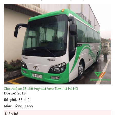
Cho thuê xe 35 chỗ Huyndai Aero Town tại Hà Nội
Đời xe: 2019
Số ghế:
35 chỗ
Mầu:
Hồng, Xanh
Liên hệ