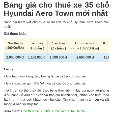
Bảng giá cho thuê xe 35 chỗ
Hyundai Aero Town mới nhất
Bảng giá niêm yết cho thuê xe du lịch 35 chỗ Hyundai Aero Town mới
nhất:
Giá tham khảo
Nội thành
Sân bay
Sân bay
Đi ngoại tỉnh
Km vư
(100Km/8h)
1 chiều
2 chiều
7h - 18h/200km
(
)
(
)
(
)
2.000.000 đ
1.100.000 đ
1.300.000 đ
2.600.000 đ
13.00
Lưu ý
:
- Giá bao gồm xăng dầu, lương lái xe và bảo dưỡng xe.
- Giá chưa bao gồm 8% VAT và vé cầu đường, bến bãi.
- Giá trên có thể thay đổi theo từng thời điểm. Hãy gọi ngay về phòng
điều hành để được tư vấn và báo giá nhanh nhất, chính xác nhất theo
hành trình mà quý khách có nhu cầu. Xin chân thành cảm ơn và rất
mong được sự hợp tác.
Xem thêm:
Cho thuê xe 35 chỗ Isuzu Samco tại Hà Nội