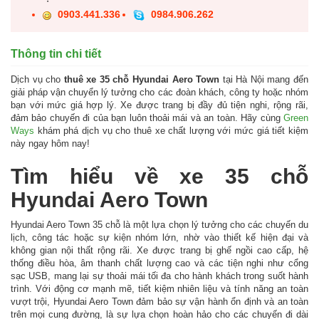
0903.441.336
0984.906.262
Thông tin chi tiết
Dịch vụ cho
thuê xe 35 chỗ Hyundai Aero Town
tại Hà Nội mang đến
giải pháp vận chuyển lý tưởng cho các đoàn khách, công ty hoặc nhóm
bạn với mức giá hợp lý. Xe được trang bị đầy đủ tiện nghi, rộng rãi,
đảm bảo chuyến đi của bạn luôn thoải mái và an toàn. Hãy cùng
Green
Ways
khám phá dịch vụ cho thuê xe chất lượng với mức giá tiết kiệm
này ngay hôm nay!
Tìm hiểu về xe 35 chỗ
Hyundai Aero Town
Hyundai Aero Town 35 chỗ là một lựa chọn lý tưởng cho các chuyến du
lịch, công tác hoặc sự kiện nhóm lớn, nhờ vào thiết kế hiện đại và
không gian nội thất rộng rãi. Xe được trang bị ghế ngồi cao cấp, hệ
thống điều hòa, âm thanh chất lượng cao và các tiện nghi như cổng
sạc USB, mang lại sự thoải mái tối đa cho hành khách trong suốt hành
trình. Với động cơ mạnh mẽ, tiết kiệm nhiên liệu và tính năng an toàn
vượt trội, Hyundai Aero Town đảm bảo sự vận hành ổn định và an toàn
trên mọi cung đường, là sự lựa chọn hoàn hảo cho các chuyến đi dài