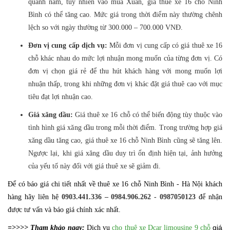
quanh năm, tuy nhiên vào mùa Xuân, giá thuê xe 16 chỗ Ninh
Bình có thể tăng cao. Mức giá trong thời điểm này thường chênh
lệch so với ngày thường từ 300.000 – 700.000 VNĐ.
Đơn vị cung cấp dịch vụ:
Mỗi đơn vị cung cấp có giá thuê xe 16
chỗ khác nhau do mức lợi nhuận mong muốn của từng đơn vị. Có
đơn vị chọn giá rẻ để thu hút khách hàng với mong muốn lợi
nhuận thấp, trong khi những đơn vị khác đặt giá thuê cao với mục
tiêu đạt lợi nhuận cao.
Giá xăng dầu:
Giá thuê xe 16 chỗ có thể biến động tùy thuộc vào
tình hình giá xăng dầu trong mỗi thời điểm. Trong trường hợp giá
xăng dầu tăng cao, giá thuê xe 16 chỗ Ninh Bình cũng sẽ tăng lên.
Ngược lại, khi giá xăng dầu duy trì ổn định hiện tại, ảnh hưởng
của yếu tố này đối với giá thuê xe sẽ giảm đi.
Để có báo giá chi tiết nhất về thuê xe 16 chỗ Ninh Bình - Hà Nội khách
hàng hãy liên hệ
0903.441.336 – 0984.906.262 - 0987050123
để nhận
được tư vấn và báo giá chính xác nhất.
giá
=>>>> Tham khảo ngay:
Dịch vụ
cho thuê xe Dcar limousine 9 chỗ