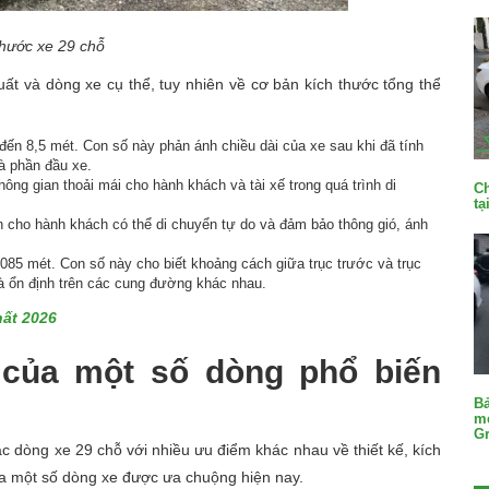
thước xe 29 chỗ
uất và dòng xe cụ thể, tuy nhiên về cơ bản kích thước tổng thể
ến 8,5 mét. Con số này phản ánh chiều dài của xe sau khi đã tính
à phần đầu xe.
ng gian thoải mái cho hành khách và tài xế trong quá trình di
Ch
tạ
n cho hành khách có thể di chuyển tự do và đảm bảo thông gió, ánh
85 mét. Con số này cho biết khoảng cách giữa trục trước và trục
à ổn định trên các cung đường khác nhau.
hất 2026
 của một số dòng phổ biến
Bả
me
G
dòng xe 29 chỗ với nhiều ưu điểm khác nhau về thiết kế, kích
của một số dòng xe được ưa chuộng hiện nay.