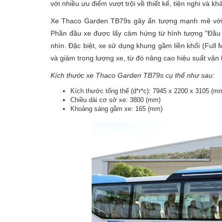
với nhiều ưu điểm vượt trội về thiết kế, tiện nghi và k
Xe Thaco Garden TB79s gây ấn tượng mạnh mẽ với t
Phần đầu xe được lấy cảm hứng từ hình tượng "Đầu 
nhìn. Đặc biệt, xe sử dụng khung gầm liền khối (Full
và giảm trọng lượng xe, từ đó nâng cao hiệu suất vận h
Kích thước xe Thaco Garden TB79s cụ thể như sau:
Kích thước tổng thể (d*r*c): 7945 x 2200 x 3105 (m
Chiều dài cơ sở xe: 3800 (mm)
Khoảng sáng gầm xe: 165 (mm)