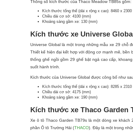
Thông số kích thước của Thaco Meadow TB85s gồm:
Kích thước tổng thể (dài x rộng x cao): 8460 x 230
Chiều dài cơ sở: 4100 (mm)
Khoảng sáng gầm xe: 130 (mm)
Kích thước xe Universe Globa
Universe Global là một trong những mẫu xe 29 chỗ đượ
Thiết kế hiện đại kết hợp với động cơ mạnh mẽ, bền bỉ
thống ghế ngồi gồm 29 ghế bật ngả cao cấp, khoang 
suốt hành trình.
Kích thước của Universe Global được công bố như sa
Kích thước tổng thể (dài x rộng x cao): 8285 x 231
Chiều dài cơ sở: 4175 (mm)
Khoảng sáng gầm xe: 190 (mm)
Kích thước xe Thaco Garden 
Xe ô tô Thaco Garden TB79s là một dòng xe khách 29
phần Ô tô Trường Hải (
THACO
). Đây là một trong nh