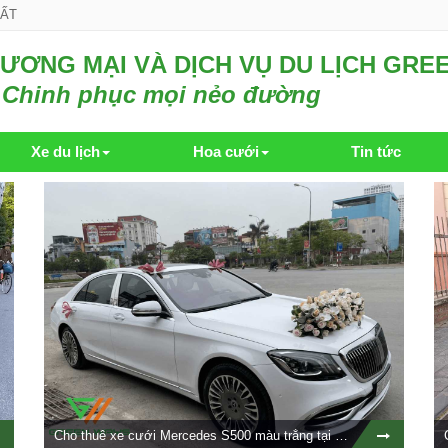
HẤT
ƯƠNG MẠI VÀ DỊCH VỤ DU LỊCH GRE
Chinh phục mọi nẻo đường
Xe du lịch
Hoa cưới
Tin tức
Cho thuê xe cưới Mercedes S500 màu trắng tại Hà Nội