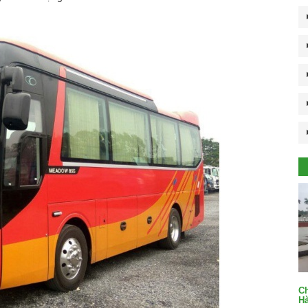
Ch
Hà