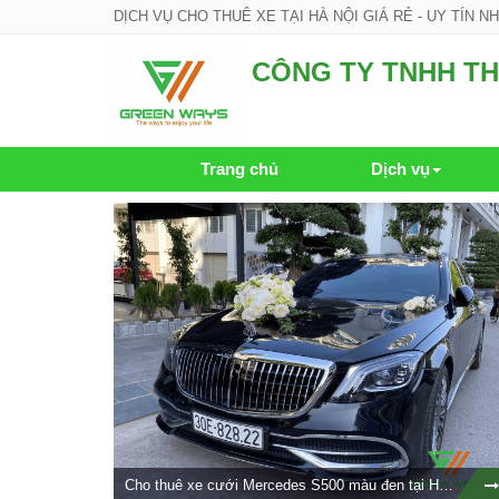
DỊCH VỤ CHO THUÊ XE TẠI HÀ NỘI GIÁ RẺ - UY TÍN N
CÔNG TY TNHH TH
Trang chủ
Dịch vụ
Cho thuê xe cưới Mercedes S500 màu đen tại Hà Nội