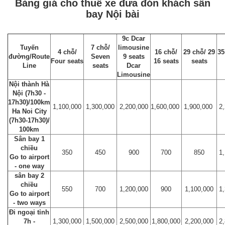
Bảng giá cho thuê xe đưa đón khách sân
bay Nội bài
9c Dcar
Tuyến
7 chỗ/
limousine
4 chỗ/
16 chỗ/
29 chỗ/ 29
35
đường/Route
Seven
9 seats
Four seats
16 seats
seats
Line
seats
Dcar
Limousine
Nội thành Hà
Nội (7h30 -
17h30)/100km
1,100,000
1,300,000
2,200,000
1,600,000
1,900,000
2
Ha Noi City
(7h30-17h30)/
100km
Sân bay 1
chiều
350
450
900
700
850
1
Go to airport
- one way
sân bay 2
chiều
550
700
1,200,000
900
1,100,000
1
Go to airport
- two ways
Đi ngoại tỉnh
7h -
1,300,000
1,500,000
2,500,000
1,800,000
2,200,000
2