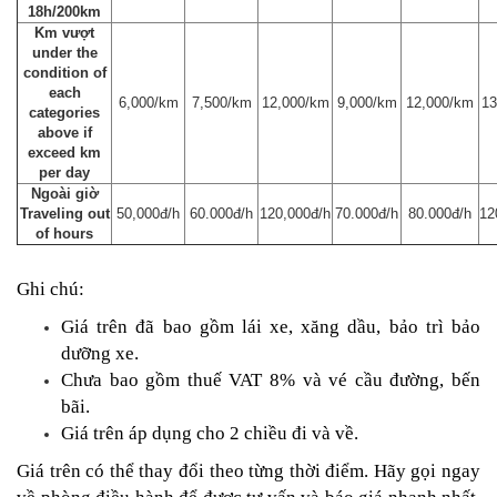
18h/200km
Km vượt
under the
condition of
each
6,000/km
7,500/km
12,000/km
9,000/km
12,000/km
13
categories
above if
exceed km
per day
Ngoài giờ
Traveling out
50,000đ/h
60.000đ/h
120,000đ/h
70.000đ/h
80.000đ/h
12
of hours
Ghi chú:
Giá trên đã bao gồm lái xe, xăng dầu, bảo trì bảo
dưỡng xe.
Chưa bao gồm thuế VAT 8% và vé cầu đường, bến
bãi.
Giá trên áp dụng cho 2 chiều đi và về.
Giá trên có thể thay đổi theo từng thời điểm. Hãy gọi ngay